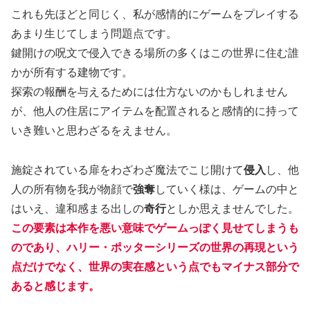
これも先ほどと同じく、私が感情的にゲームをプレイする
あまり生じてしまう問題点です。
鍵開けの呪文で侵入できる場所の多くはこの世界に住む誰
かが所有する建物です。
探索の報酬を与えるためには仕方ないのかもしれません
が、他人の住居にアイテムを配置されると感情的に持って
いき難いと思わざるをえません。
施錠されている扉をわざわざ魔法でこじ開けて
侵入
し、他
人の所有物を我が物顔で
強奪
していく様は、ゲームの中と
はいえ、違和感まる出しの
奇行
としか思えませんでした。
この要素は本作を悪い意味でゲームっぽく見せてしまうも
のであり、ハリー・ポッターシリーズの世界の再現という
点だけでなく、世界の実在感という点でもマイナス部分で
あると感じます。