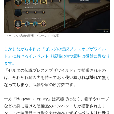
マーリンの試練の報酬、インベントリ拡張
しかしながら本作と『ゼルダの伝説ブレスオブザワイル
ド』におけるインベントリ拡張の持つ意味は微妙に異なり
ます。
『ゼルダの伝説ブレスオブザワイルド』で拡張されるの
は、それぞれ耐久力を持っており
使い続ければ壊れて無く
なってしまう
、武器や盾の所持数です。
一方『Hogwarts Legacy』は武器ではなく、帽子やローブ
などの身に着ける装備品のインベントリが拡張されます
が、この装備品には耐久力は存在せず
インベントリに残り