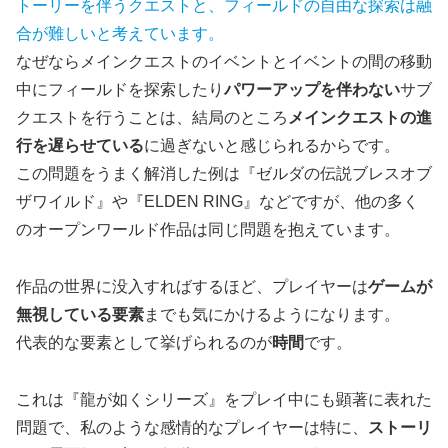
トーリーを伴うクエストと、フィールドの自由な探索は融
合が難しいと考えています。
なぜならメインクエストのイベントとイベントの間の移動
中にフィールドを探索したり
パワーアップを伴わない
サブ
クエストを行うことは、結局のところ
メインクエストの進
行を遅らせている
に過ぎないと感じられるからです。
この問題をうまく解消した例は『ゼルダの伝説ブレスオブ
ザワイルド』や『ELDEN RING』などですが、他の多く
のオープンワールド作品は同じ問題を抱えています。
作品の世界に没入すればするほど、プレイヤーは
ゲームが
無視している要素
までも気にかけるようになります。
代表的な要素として挙げられるのが
時間
です。
これは『龍が如くシリーズ』をプレイ中にも顕著に表れた
問題で、私のような感情的なプレイヤーは特に、
ストーリ