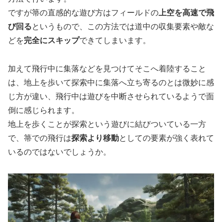
ですが箒の直感的な遊び方はフィールドの
上空を高速で飛
び回る
というもので、この方法では道中の収集要素や敵な
どを
完全にスキップ
できてしまいます。
加えて飛行中に集落などを見つけてそこへ着陸すること
は、地上を歩いて探索中に集落へ立ち寄るのとは微妙に感
じ方が違い、飛行中は遊びを中断させられているようで面
倒に感じられます。
地上を歩くことが探索という遊びに結びついている一方
で、箒での飛行は
探索より移動
としての要素が強く表れて
いるのではないでしょうか。