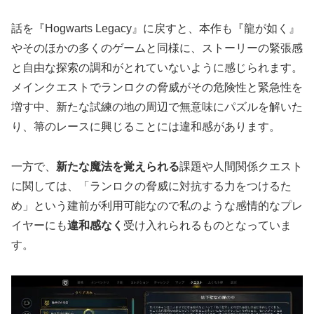
話を『Hogwarts Legacy』に戻すと、本作も『龍が如く』
やそのほかの多くのゲームと同様に、ストーリーの緊張感
と自由な探索の調和がとれていないように感じられます。
メインクエストでランロクの脅威がその危険性と緊急性を
増す中、新たな試練の地の周辺で無意味にパズルを解いた
り、箒のレースに興じることには違和感があります。
一方で、
新たな魔法を覚えられる
課題や人間関係クエスト
に関しては、「ランロクの脅威に対抗する力をつけるた
め」という建前が利用可能なので私のような感情的なプレ
イヤーにも
違和感なく
受け入れられるものとなっていま
す。