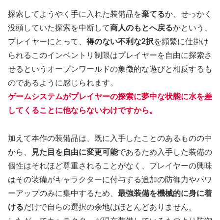
探索してようやく手に入れた装備品を
棄てる
か、せっかく
没頭していた探索を中断して
商人のもとへ戻る
かという、
プレイヤーにとって、
得のない不利な2択
を頻繁に仕掛け
られるこのインベントリ制限はプレイヤーを自由に探索さ
せるというオープンワールドの象徴的な遊びと相反するも
のであるように感じられます。
ゲームシステムがプレイヤーの探索に夢中な状態に水を差
してくることに他ならないわけですから。
加えて本作の装備品は、既に入手したことのあるものの中
から、
見た目を自由に変更可能
であるため入手した装備の
個性はそれほど尊重されることがなく、プレイヤーの興味
はその装備がキャラクターに付与する追加の防御力やパワ
ーアップのみに集中するため、
最強装備を機械的に身に着
ける
だけで自らの選択の余地はほとんどありません。