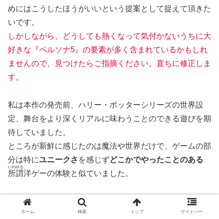
めにはこうしたほうがいいという提案として捉えて頂きた
いです。
しかしながら、どうしても熱くなって気付かないうちに大
好きな『ペルソナ5』の要素が多く含まれているかもしれ
ませんので、見つけたらご指摘ください。
直ちに修正しま
す。
私は本作の発売前、ハリー・ポッターシリーズの世界設
定、舞台をより深くリアルに味わうことのできる遊びを期
待していました。
ところが新鮮に感じたのは魔法や世界だけで、ゲームの部
分は特に
ユニークさ
を感じず
どこかでやったことのある
いわゆる
所謂
洋ゲーの体験と似ていました。
私が思うに
パズルを解いたり戦うだけ
がハリー・ポッター
ホーム
検索
トップ
サイドバー
の世界のすべてでは無いはずです。