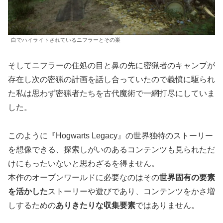
白でハイライトされているニフラーとその巣
そしてニフラーの住処の目と鼻の先に密猟者のキャンプが
存在し次の密猟の計画を話し合っていたので義憤に駆られ
た私は思わず密猟者たちを古代魔術で一網打尽にしていま
した。
このように『Hogwarts Legacy』の世界独特のストーリー
を想像できる、探索しがいのあるコンテンツも見られただ
けにもったいないと思わざるを得ません。
本作のオープンワールドに必要なのはその
世界固有の要素
を活かした
ストーリーや遊びであり、コンテンツをかさ増
しするための
ありきたりな収集要素
ではありません。