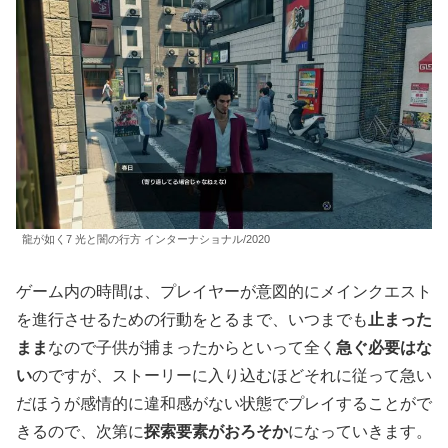
龍が如く7 光と闇の行方 インターナショナル/2020
ゲーム内の時間は、プレイヤーが意図的にメインクエスト
を進行させるための行動をとるまで、いつまでも
止まった
まま
なので子供が捕まったからといって全く
急ぐ必要はな
い
のですが、ストーリーに入り込むほどそれに従って急い
だほうが感情的に違和感がない状態でプレイすることがで
きるので、次第に
探索要素がおろそか
になっていきます。